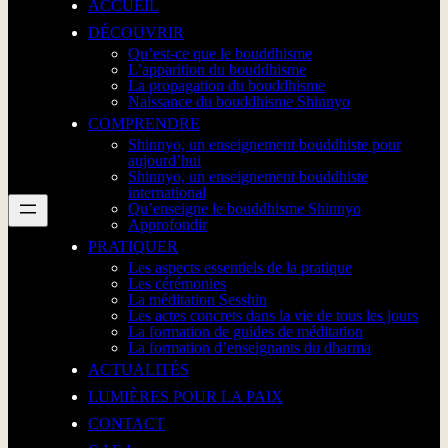
ACCUEIL
DÉCOUVRIR
Qu’est-ce que le bouddhisme
L’apparition du bouddhisme
La propagation du bouddhisme
Naissance du bouddhisme Shinnyo
COMPRENDRE
Shinnyo, un enseignement bouddhiste pour
aujourd’hui
Shinnyo, un enseignement bouddhiste
international
Qu’enseigne le bouddhisme Shinnyo
Approfondir
PRATIQUER
Les aspects essentiels de la pratique
Les cérémonies
La méditation Sesshin
Les actes concrets dans la vie de tous les jours
La formation de guides de méditation
La formation d’enseignants du dharma
ACTUALITÉS
LUMIÈRES POUR LA PAIX
CONTACT