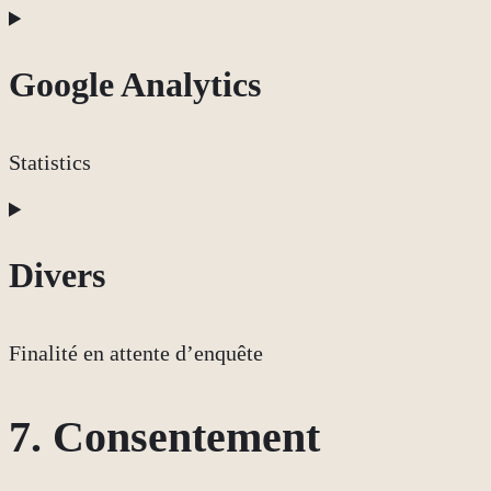
Consent
to
Google Analytics
service
facebook
Statistics
Consent
to
Divers
service
google-
Finalité en attente d’enquête
analytics
Consent
7. Consentement
to
service