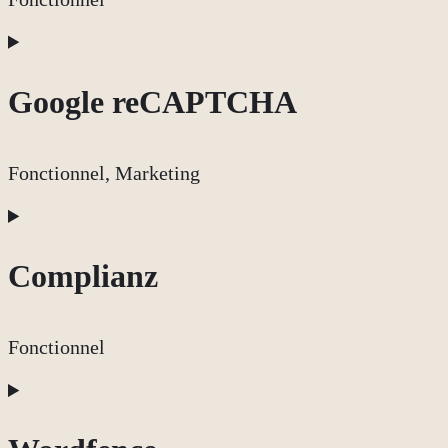
Consent
to
Google reCAPTCHA
service
wordpress
Fonctionnel, Marketing
Consent
to
Complianz
service
google-
Fonctionnel
recaptcha
Consent
to