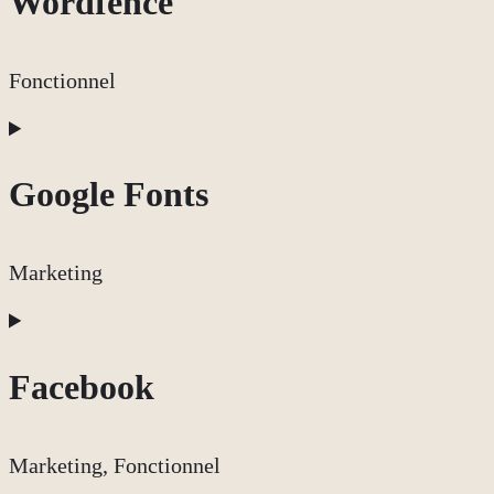
Wordfence
service
complianz
Fonctionnel
Consent
to
Google Fonts
service
wordfence
Marketing
Consent
to
Facebook
service
google-
Marketing, Fonctionnel
fonts