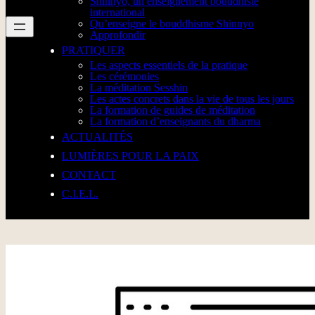
Shinnyo, un enseignement bouddhiste
international
Qu’enseigne le bouddhisme Shinnyo
Approfondir
PRATIQUER
Les aspects essentiels de la pratique
Les cérémonies
La méditation Sesshin
Les actes concrets dans la vie de tous les jours
La formation de guides de méditation
La formation d’enseignants du dharma
ACTUALITÉS
LUMIÈRES POUR LA PAIX
CONTACT
C.I.E.L.