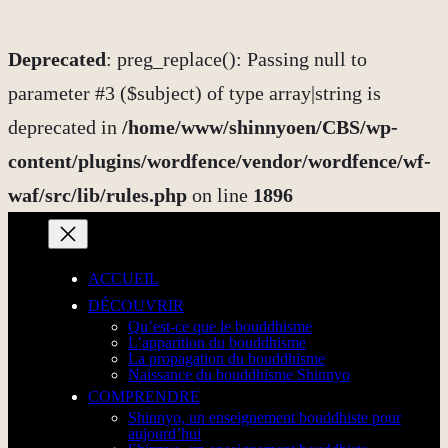
Deprecated
: preg_replace(): Passing null to
parameter #3 ($subject) of type array|string is
deprecated in
/home/www/shinnyoen/CBS/wp-
content/plugins/wordfence/vendor/wordfence/wf-
waf/src/lib/rules.php
on line
1896
Aller
au
ACCUEIL
contenu
DÉCOUVRIR
Qu’est-ce que le bouddhisme
L’apparition du bouddhisme
La propagation du bouddhisme
Naissance du bouddhisme Shinnyo
COMPRENDRE
Shinnyo, un enseignement bouddhiste pour
aujourd’hui